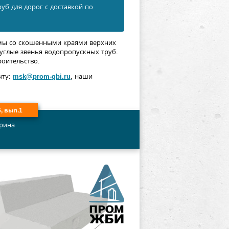
уб для дорог с доставкой по
мы со скошенными краями верхних
руглые звенья водопропускных труб.
роительство.
чту:
msk@prom-gbi.ru
, наши
6, вып.1
рина