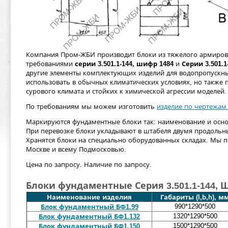
Компания Пром-ЖБИ производит блоки из тяжелого армирова
требованиями
серии 3.501.1-144, шифр 1484
и
Серии 3.501.1
другие элементы комплектующих изделий для водопропускны
использовать в обычных климатических условиях, но также 
сурового климата и стойких к химической агрессии моделей.
По требованиям мы можем изготовить
изделие по чертежам
Маркируются фундаментные блоки так: наименование и осно
При перевозке блоки укладывают в штабеля двумя продольны
Хранятся блоки на специально оборудованных складах. Мы п
Москве и всему Подмосковью.
Цена по запросу. Наличие по запросу.
Блоки фундаментные Серия 3.501.1-144, 
Наименование изделия
Габариты (l,b,h), м
990*1290*500
Блок фундаментный БФ1.99
1320*1290*500
Блок фундаментный БФ1.132
1500*1290*500
Блок фундаментный БФ1.150