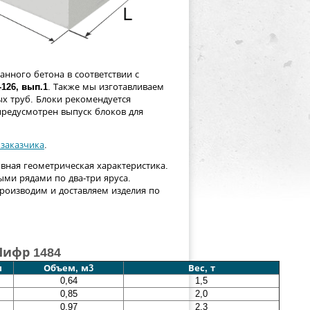
нного бетона в соответствии с
-126, вып.1
. Также мы изготавливаем
х труб. Блоки рекомендуется
предусмотрен выпуск блоков для
 заказчика
.
вная геометрическая характеристика.
ми рядами по два-три яруса.
роизводим и доставляем изделия по
Шифр 1484
м
Объем, м3
Вес, т
0,64
1,5
0,85
2,0
0,97
2,3