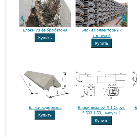
Блоки из фибробетона
Блоки коллекторных
тоннелей
Купить
Купить
Блоки ледорезов
Блоки лежней Л-1 Серия
Б
3.503.1-53, Выпуск 1
Купить
Купить