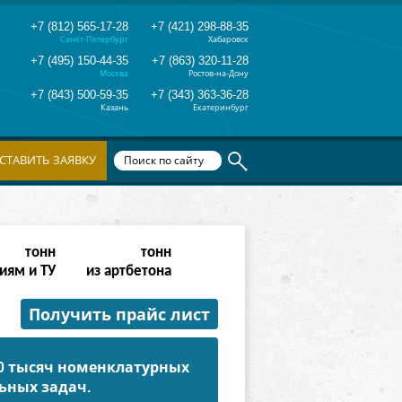
+7 (812) 565-17-28
+7 (421) 298-88-35
Санкт-Петербург
Хабаровск
+7 (495) 150-44-35
+7 (863) 320-11-28
Москва
Ростов-на-Дону
+7 (843) 500-59-35
+7 (343) 363-36-28
Казань
Екатеринбург
СТАВИТЬ ЗАЯВКУ
тонн
тонн
иям и ТУ
из артбетона
Получить прайс лист
50 тысяч номенклатурных
ьных задач.