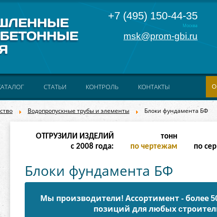
+7 (495) 150-44-35
Москва
msk@prom-gbi.ru
О
КАТАЛОГ
СТАТЬИ
КОНТРОЛЬ
КОНТАКТЫ
ство
Водопропускные трубы и элементы
Блоки фундамента БФ
ОТГРУЗИЛИ ИЗДЕЛИЙ
тонн
с 2008 года:
по чертежам
по сер
Блоки фундамента БФ
Мы производители! Ассортимент - более 
позиций для любых cтроител