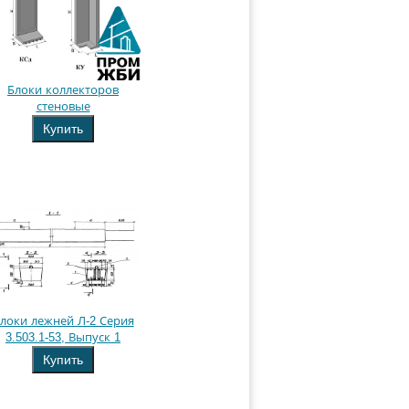
Блоки коллекторов
стеновые
Купить
локи лежней Л-2 Серия
3.503.1-53, Выпуск 1
Купить