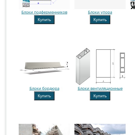
Блоки подферменников
Блоки упора
Купить
Купить
Блоки бордюра
Блоки вентиляционные
Купить
Купить