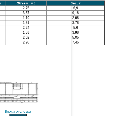
м
Объем, м3
Вес, т
2,76
6,9
3,67
9,18
1,19
2,98
1,51
3,78
2,24
5,6
1,59
3,98
2,02
5,05
2,98
7,45
Блоки оголовка