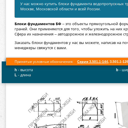
У нас можно купить блоки фундамента водопропускных тр
Москве, Московской области и всей России.
Блоки фундаментов БФ
– это объекты прямоугольной фор
граней. Они применяются для того, чтобы уложить на них к
Сфера их назначения – автодорожное и железнодорожное ст
Заказать блоки фундаментов у нас вы можете, написав на по
менеджеры свяжутся с вами.
Принятые условные обозначения:
Серия 3.501.1-144
, 3.501.1-12
h
- высота
b
- ши
L
- длина