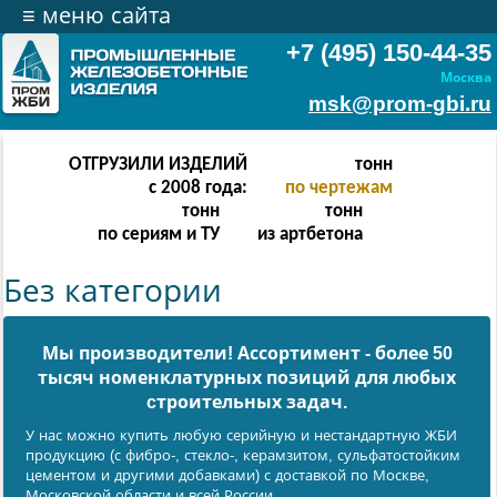
≡
меню сайта
+7 (495) 150-44-35
Москва
msk@prom-gbi.ru
ОТГРУЗИЛИ ИЗДЕЛИЙ
тонн
с 2008 года:
по чертежам
тонн
тонн
по сериям и ТУ
из артбетона
Без категории
Мы производители! Ассортимент - более 50
тысяч номенклатурных позиций для любых
cтроительных задач.
У нас можно купить любую серийную и нестандартную ЖБИ
продукцию (с фибро-, стекло-, керамзитом, сульфатостойким
цементом и другими добавками) с доставкой по Москве,
Московской области и всей России.