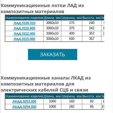
Коммуникационные лотки ЛАД из
композитных материалов
Наименование изделия
Длина, мм
Ширина, мм
Высота, мм
Масса,
3060±10
275
240
9.1±0.
ЛАД.0100.010
3060±10
375
242
17.9±0
ЛАД.0110.000
3060±10
400
357
21.3±0
ЛАД.0112.000
3060±10
500
357
22.8±
ЛАД.0115.000
ЗАКАЗАТЬ
Коммуникационные каналы ЛКАД из
композитных материалов для
электрических кабелей СЦБ и связи
Наименование изделия
Длина, мм
Ширина, мм
Высота, мм
Масса,
1000
160
82
11,3*2
ЛКАД.0253.000
1000
282
85
15,6*36
ЛКАД.0254.000