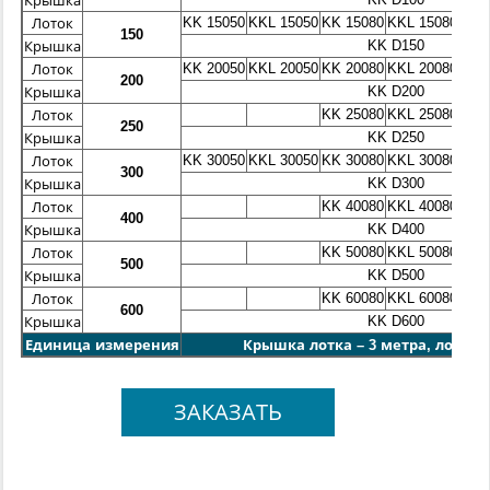
Крышка
KK 15050
KKL 15050
KK 15080
KKL 15080
Лоток
150
KK D150
Крышка
KK 20050
KKL 20050
KK 20080
KKL 20080
KK 
Лоток
200
KK D200
Крышка
KK 25080
KKL 25080
Лоток
250
KK D250
Крышка
KK 30050
KKL 30050
KK 30080
KKL 30080
KK 
Лоток
300
KK D300
Крышка
KK 40080
KKL 40080
KK 
Лоток
400
KK D400
Крышка
KK 50080
KKL 50080
KK 
Лоток
500
KK D500
Крышка
KK 60080
KKL 60080
KK 
Лоток
600
KK D600
Крышка
Единица измерения
Крышка лотка – 3 метра, лоток -
ЗАКАЗАТЬ