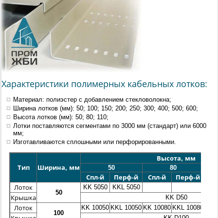
Характеристики полимерных кабельных лотков:
Материал: полиэстер с добавлением стекловолокна;
Ширина лотков (мм): 50; 100; 150; 200; 250; 300; 400; 500; 600
;
Высота лотков (мм): 50; 80; 110
;
Лотки поставляются сегментами по 3000 мм (стандарт) или 6000
мм
;
Изготавливаются сплошными или перфорированными.
Высота, мм
Тип
Ширина, мм
50
80
Спл-й
Перф-й
Спл-й
Перф-й
С
KK 5050
KKL 5050
Лоток
50
KK D50
Крышка
KK 10050
KKL 10050
KK 10080
KKL 10080
KK 
Лоток
100
KK D100