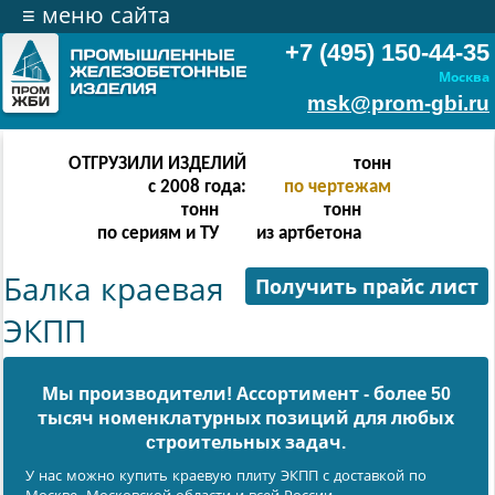
≡
меню сайта
+7 (495) 150-44-35
Москва
msk@prom-gbi.ru
ОТГРУЗИЛИ ИЗДЕЛИЙ
тонн
с 2008 года:
по чертежам
тонн
тонн
по сериям и ТУ
из артбетона
Балка краевая
Получить прайс лист
ЭКПП
Мы производители! Ассортимент - более 50
тысяч номенклатурных позиций для любых
cтроительных задач.
У нас можно купить краевую плиту ЭКПП с доставкой по